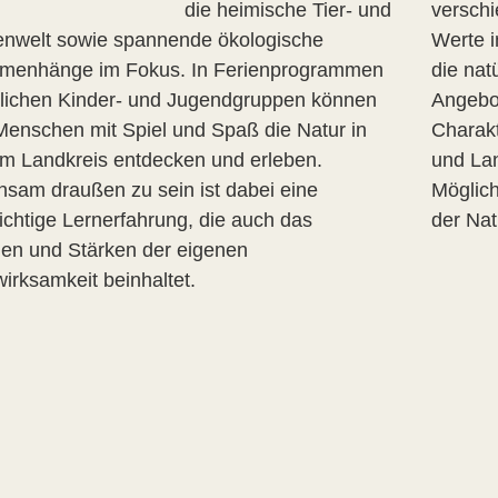
die heimische Tier- und
versch
enwelt sowie spannende ökologische
Werte i
enhänge im Fokus. In Ferienprogrammen
die na
tlichen Kinder- und Jugendgruppen können
Angebot
Menschen mit Spiel und Spaß die Natur in
Charakt
m Landkreis entdecken und erleben.
und La
sam draußen zu sein ist dabei eine
Möglich
hichtige Lernerfahrung, die auch das
der Nat
en und Stärken der eigenen
irksamkeit beinhaltet.