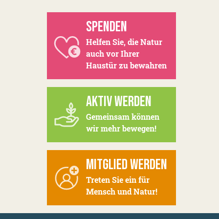
SPENDEN
Helfen Sie, die Natur
auch vor Ihrer
Haustür zu bewahren
AKTIV WERDEN
Gemeinsam können
wir mehr bewegen!
MITGLIED WERDEN
Treten Sie ein für
Mensch und Natur!