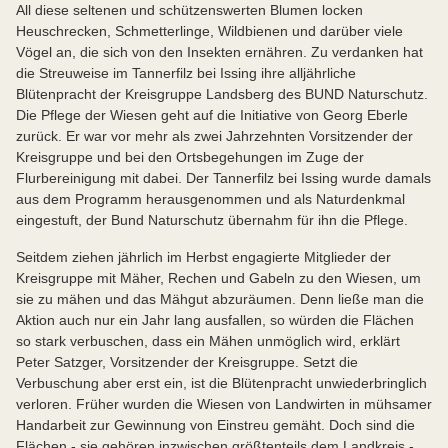
All diese seltenen und schützenswerten Blumen locken
Heuschrecken, Schmetterlinge, Wildbienen und darüber viele
Vögel an, die sich von den Insekten ernähren. Zu verdanken hat
die Streuweise im Tannerfilz bei Issing ihre alljährliche
Blütenpracht der Kreisgruppe Landsberg des BUND Naturschutz.
Die Pflege der Wiesen geht auf die Initiative von Georg Eberle
zurück. Er war vor mehr als zwei Jahrzehnten Vorsitzender der
Kreisgruppe und bei den Ortsbegehungen im Zuge der
Flurbereinigung mit dabei. Der Tannerfilz bei Issing wurde damals
aus dem Programm herausgenommen und als Naturdenkmal
eingestuft, der Bund Naturschutz übernahm für ihn die Pflege.
Seitdem ziehen jährlich im Herbst engagierte Mitglieder der
Kreisgruppe mit Mäher, Rechen und Gabeln zu den Wiesen, um
sie zu mähen und das Mähgut abzuräumen. Denn ließe man die
Aktion auch nur ein Jahr lang ausfallen, so würden die Flächen
so stark verbuschen, dass ein Mähen unmöglich wird, erklärt
Peter Satzger, Vorsitzender der Kreisgruppe. Setzt die
Verbuschung aber erst ein, ist die Blütenpracht unwiederbringlich
verloren. Früher wurden die Wiesen von Landwirten in mühsamer
Handarbeit zur Gewinnung von Einstreu gemäht. Doch sind die
Flächen - sie gehören inzwischen größtenteils dem Landkreis -